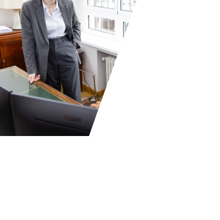
01
Vas a entender todo lo que vamos a hacer
porque hablamos claro. Sin tecnicismos y
sin agobios.
02
A diferencia de todas las otras partes
involucradas, nosotros estamos en tu